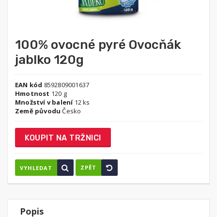
100% ovocné pyré Ovocňák
jablko 120g
EAN kód
8592809001637
Hmotnost
120 g
Množství v balení
12 ks
Země původu
Česko
KOUPIT NA TRŽNICI
ZPĚT
VYHLEDAT
Popis