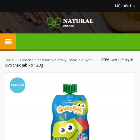
Můj účet
100% ovocné pyré
Úvod
/
Ovocné a zeleninové šťávy, nápoje a pyré
/
Ovocňák jablko 120g
KAMPAŇ