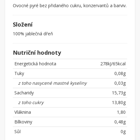
Ovocné pyré bez přidaného cukru, konzervantů a barviv.
Složení
100% jablečná dřeň
Nutriční hodnoty
Energetická hodnota
278kJ/65kcal
Tuky
0,08g
z toho nasycené mastné kyseliny
0,03g
Sacharidy
15,73g
z toho cukry
13,80g
Vláknina
1,80
Bílkoviny
0,48g
Sůl
0g