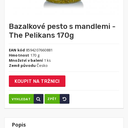
Bazalkové pesto s mandlemi -
The Pelikans 170g
EAN kód
8594207660881
Hmotnost
170 g
Množství v balení
1 ks
Země původu
Česko
KOUPIT NA TRŽNICI
ZPĚT
VYHLEDAT
Popis