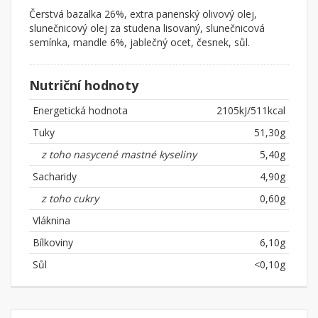
Čerstvá bazalka 26%, extra panenský olivový olej,
slunečnicový olej za studena lisovaný, slunečnicová
semínka, mandle 6%, jablečný ocet, česnek, sůl.
Nutriční hodnoty
Energetická hodnota
2105kJ/511kcal
Tuky
51,30g
z toho nasycené mastné kyseliny
5,40g
Sacharidy
4,90g
z toho cukry
0,60g
Vláknina
Bílkoviny
6,10g
Sůl
<0,10g