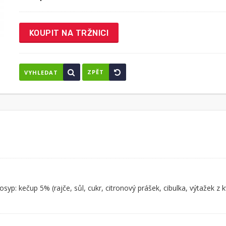
KOUPIT NA TRŽNICI
ZPĚT
VYHLEDAT
syp: kečup 5% (rajče, sůl, cukr, citronový prášek, cibulka, výtažek z 