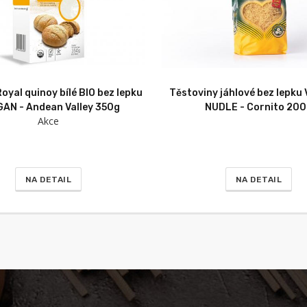
oyal quinoy bílé BIO bez lepku
Těstoviny jáhlové bez lepk
GAN - Andean Valley 350g
NUDLE - Cornito 20
Akce
NA DETAIL
NA DETAIL