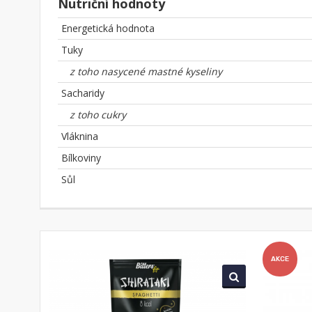
Nutriční hodnoty
Energetická hodnota
Tuky
z toho nasycené mastné kyseliny
Sacharidy
z toho cukry
Vláknina
Bílkoviny
Sůl
AKCE