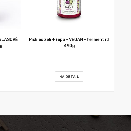
u VLASOVÉ
Pickles zelí + řepa - VEGAN - ferment it!
0g
490g
NA DETAIL