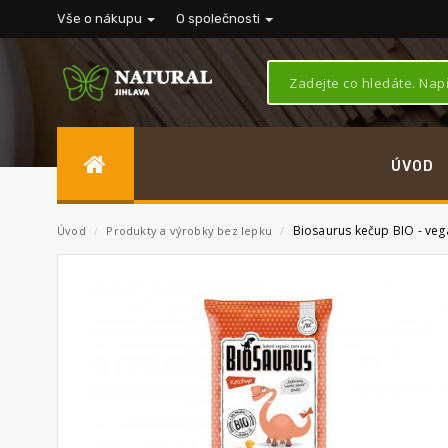
Vše o nákupu
O společnosti
ÚVOD
Biosaurus kečup BIO - veg
Úvod
/
Produkty a výrobky bez lepku
/