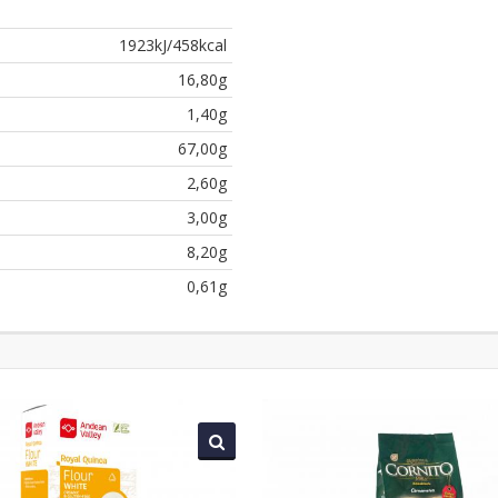
1923kJ/458kcal
16,80g
1,40g
67,00g
2,60g
3,00g
8,20g
0,61g