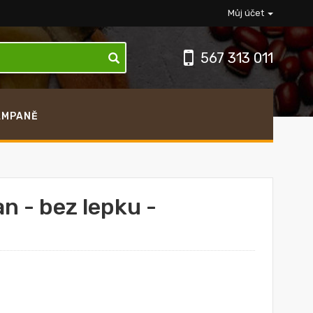
Můj účet
567 313 011
AMPANĚ
n - bez lepku -