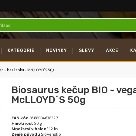
KATEGORIE
NOVINKY
SLEVY
AKCE
K
an - bez lepku - McLLOYD´S 50g
Biosaurus kečup BIO - vega
McLLOYD´S 50g
EAN kód
8588004638327
Hmotnost
50 g
Množství v balení
12 ks
Země původu
Slovensko