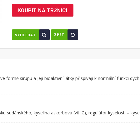
KOUPIT NA TRŽNICI
ZPĚT
VYHLEDAT
a) ve formě sirupu a její bioaktivní látky přispívají k normální funkci d
išku sudánského, kyselina askorbová (vit. C), regulátor kyselosti – kyse