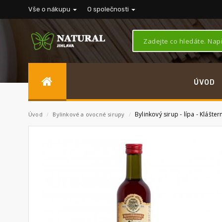
Vše o nákupu
O společnosti
ÚVOD
Bylinkový sirup - lípa - Klášter
Úvod
/
Bylinkové a ovocné sirupy
/