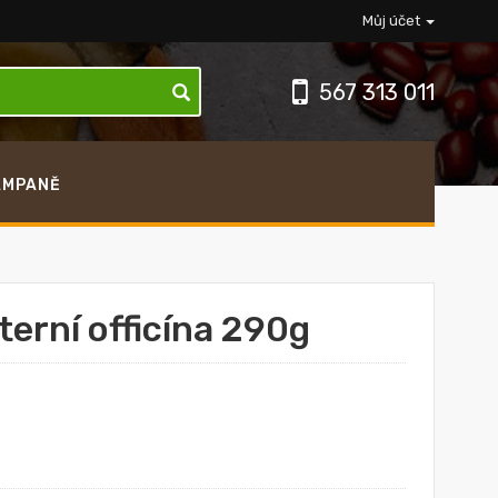
Můj účet
567 313 011
AMPANĚ
šterní officína 290g