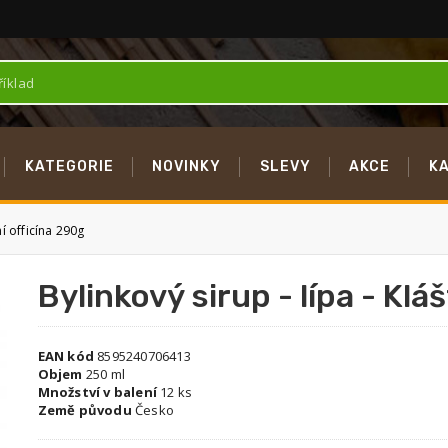
KATEGORIE
NOVINKY
SLEVY
AKCE
K
ní officína 290g
Bylinkový sirup - lípa - Klá
EAN kód
8595240706413
Objem
250 ml
Množství v balení
12 ks
Země původu
Česko