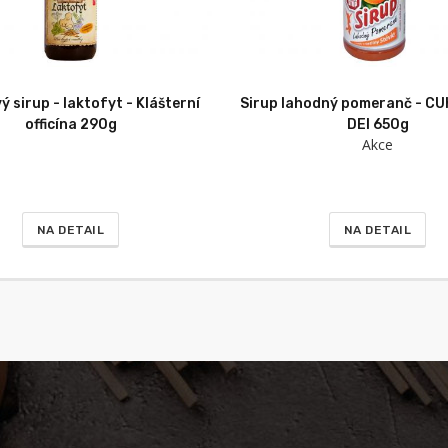
ý sirup - laktofyt - Klášterní
Sirup lahodný pomeranč - CU
officína 290g
DEI 650g
Akce
NA DETAIL
NA DETAIL