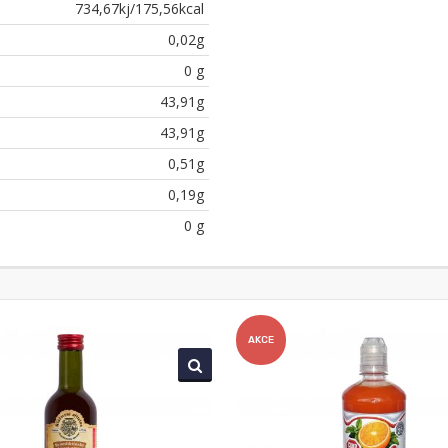
734,67kj/175,56kcal
0,02g
0 g
43,91g
43,91g
0,51g
0,19g
0 g
AKCE