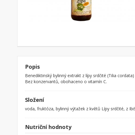
Popis
Benediktinský bylinný extrakt z lípy srdčité (Tilia cordat
Bez konzervantů, obohaceno o vitamín C.
Složení
voda, fruktóza, bylinný výtažek z květů Lípy srdčité, z Ib
Nutriční hodnoty