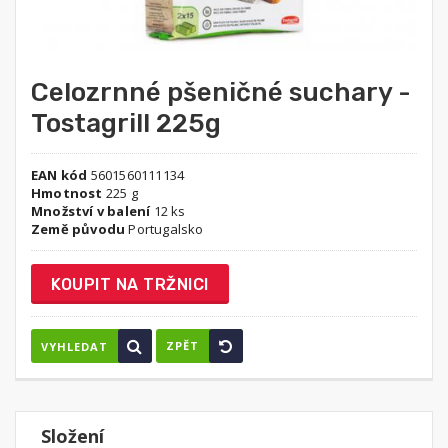
Celozrnné pšeničné suchary -
Tostagrill 225g
EAN kód
5601560111134
Hmotnost
225 g
Množství v balení
12 ks
Země původu
Portugalsko
KOUPIT NA TRŽNICI
ZPĚT
VYHLEDAT
Složení