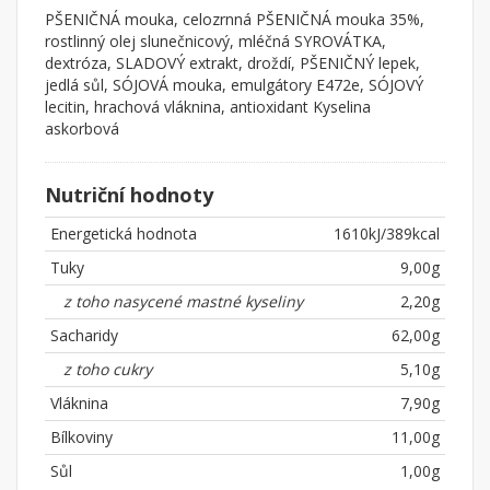
PŠENIČNÁ mouka, celozrnná PŠENIČNÁ mouka 35%,
rostlinný olej slunečnicový, mléčná SYROVÁTKA,
dextróza, SLADOVÝ extrakt, droždí, PŠENIČNÝ lepek,
jedlá sůl, SÓJOVÁ mouka, emulgátory E472e, SÓJOVÝ
lecitin, hrachová vláknina, antioxidant Kyselina
askorbová
Nutriční hodnoty
Energetická hodnota
1610kJ/389kcal
Tuky
9,00g
z toho nasycené mastné kyseliny
2,20g
Sacharidy
62,00g
z toho cukry
5,10g
Vláknina
7,90g
Bílkoviny
11,00g
Sůl
1,00g