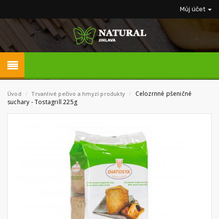
Můj účet
Celozrnné pšeničné
Úvod
/
Trvanlivé pečivo a hmyzí produkty
/
suchary - Tostagrill 225g