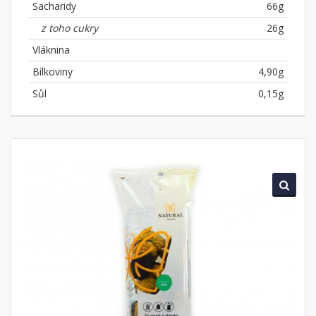
Sacharidy
66g
z toho cukry
26g
Vláknina
Bílkoviny
4,90g
Sůl
0,15g