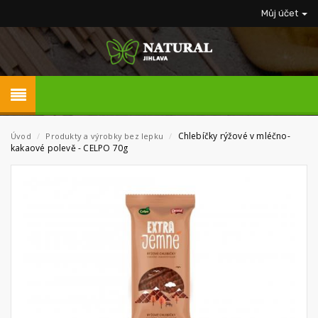
Můj účet
Chlebíčky rýžové v mléčno-
Úvod
/
Produkty a výrobky bez lepku
/
kakaové polevě - CELPO 70g