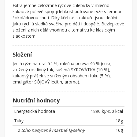
Extra jemné celozrnné rýžové chlebíčky v mléčno-
kakaové polevě spojují lehkost pufované rýže s jemnou
čokoládovou chutí. Díky křehké struktuře jsou ideální
jako rychlá sladká svačina pro děti i dospělé. Bezlepkové
složení z nich dělá vhodnou alternativu ke klasickým
sladkostem.
Složení
Jedlá rýže natural 54 %, mléčná poleva 46 % (cukr,
ztužený rostlinný tuk, sušená SYROVÁTKA (10 %),
kakaový prášek se sníženým obsahem tuku (5 %),
emulgátor SÓJOVÝ lecitin, aroma).
Nutriční hodnoty
Energetická hodnota
1890 kJ/450 kcal
Tuky
18g
z toho nasycené mastné kyseliny
16g