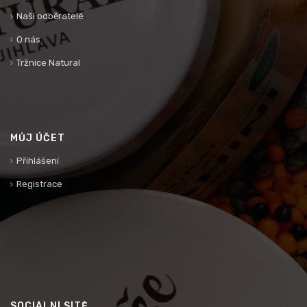
Naši odběratelé
O nás
Tržnice Natural
MŮJ ÚČET
Přihlášení
Registrace
SOCIÁLNÍ SÍTĚ