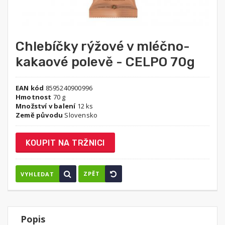
Chlebíčky rýžové v mléčno-
kakaové polevě - CELPO 70g
EAN kód
8595240900996
Hmotnost
70 g
Množství v balení
12 ks
Země původu
Slovensko
KOUPIT NA TRŽNICI
ZPĚT
VYHLEDAT
Popis