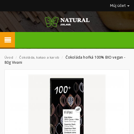
Můj účet
Čokoláda hořká 100% BIO vegan -
Úvod
/
Čokoláda, kakao a karob
/
80g Vivani