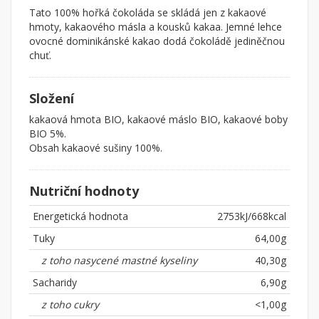
Tato 100% hořká čokoláda se skládá jen z kakaové
hmoty, kakaového másla a kousků kakaa. Jemné lehce
ovocné dominikánské kakao dodá čokoládě jediněčnou
chuť.
Složení
kakaová hmota BIO, kakaové máslo BIO, kakaové boby
BIO 5%.
Obsah kakaové sušiny 100%.
Nutriční hodnoty
Energetická hodnota
2753kJ/668kcal
Tuky
64,00g
z toho nasycené mastné kyseliny
40,30g
Sacharidy
6,90g
z toho cukry
<1,00g