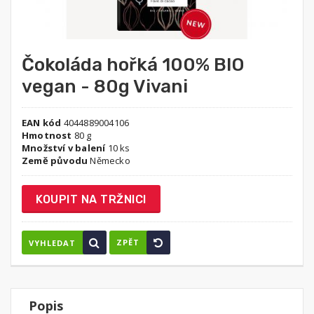
Čokoláda hořká 100% BIO
vegan - 80g Vivani
EAN kód
4044889004106
Hmotnost
80 g
Množství v balení
10 ks
Země původu
Německo
KOUPIT NA TRŽNICI
ZPĚT
VYHLEDAT
Popis