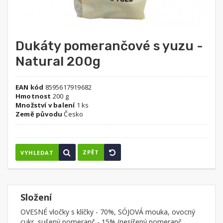
Dukáty pomerančové s yuzu -
Natural 200g
EAN kód
8595617919682
Hmotnost
200 g
Množství v balení
1 ks
Země původu
Česko
ZPĚT
VYHLEDAT
Složení
OVESNÉ vločky s klíčky - 70%, SÓJOVÁ mouka, ovocný
cukr, sušený pomeranč - 15% (nesířený pomeranč,