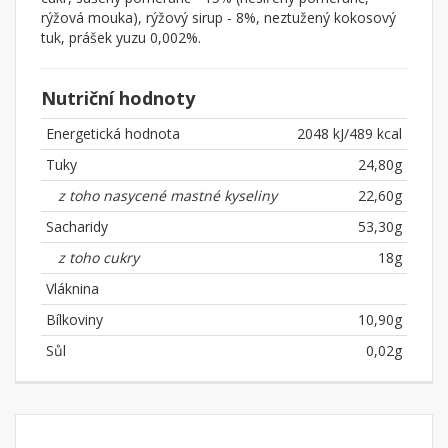
rýžová mouka), rýžový sirup - 8%, neztužený kokosový
tuk, prášek yuzu 0,002%.
Nutriční hodnoty
Energetická hodnota
2048 kJ/489 kcal
Tuky
24,80g
z toho nasycené mastné kyseliny
22,60g
Sacharidy
53,30g
z toho cukry
18g
Vláknina
Bílkoviny
10,90g
Sůl
0,02g