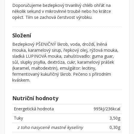
Doporučujeme bezlepkový trvanlivý chléb ohřát na
několik sekund v mikrovlnné troubě nebo ho krátce
opéct. Tím se zachová čerstvost výrobku.
Složení
Bezlepkový PŠENIČNÝ škrob, voda, droždí, lněná
mouka, karamelový sirup, řepkový olej, rýžová mouka,
sladká LUPINOVÁ mouka, zahušťovadlo: guma guar,
sůl, slupky psyllia, dextróza, cukr, karamelový prášek
(karamel, maltodextrin), emulgátor: lecitiny,
fermentovaný kukuřičný škrob. Pečeno s přírodním
kváskem.
Nutriční hodnoty
Energetická hodnota
995kJ/236kcal
Tuky
3,50g
z toho nasycené mastné kyseliny
0,30g