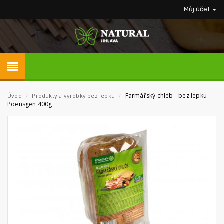
Můj účet
Farmářský chléb - bez lepku -
Úvod
/
Produkty a výrobky bez lepku
/
Poensgen 400g