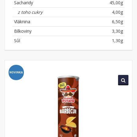
Sacharidy
45,00g
z toho cukry
4,00g
Vláknina
6,50g
Bílkoviny
3,30g
Sůl
1,30g
NOVINKA