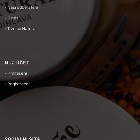
Naši odběratelé
O nás
Tržnice Natural
MŮJ ÚČET
Přihlášení
Registrace
SOCIÁLNÍ SÍTĚ