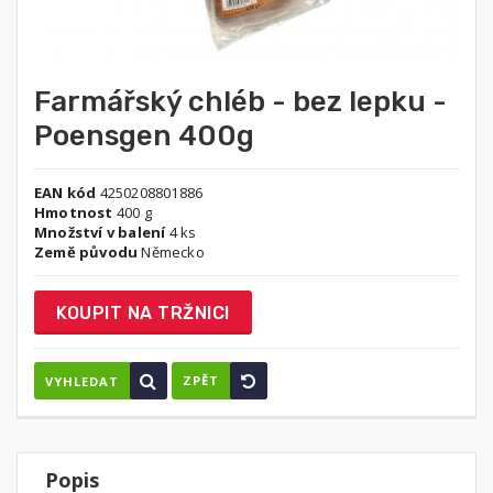
Farmářský chléb - bez lepku -
Poensgen 400g
EAN kód
4250208801886
Hmotnost
400 g
Množství v balení
4 ks
Země původu
Německo
KOUPIT NA TRŽNICI
ZPĚT
VYHLEDAT
Popis