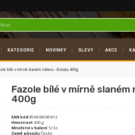
KATEGORIE
NOVINKY
SLEVY
AKCE
K
ole bílé v mírně slaném nálevu - Bassta 400g
Fazole bílé v mírně slaném
400g
EAN kód
8594180381612
Hmotnost
400 g
Množství v balení
12 ks
Země původu
Česko