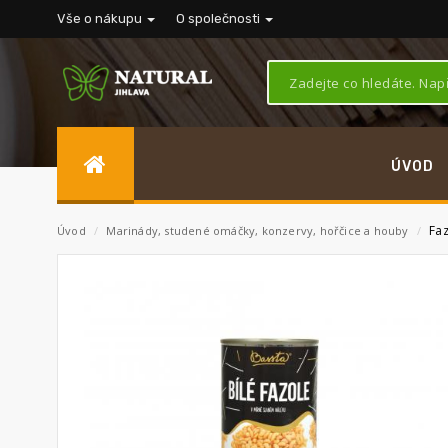
Vše o nákupu
O společnosti
ÚVOD
Faz
Úvod
/
Marinády, studené omáčky, konzervy, hořčice a houby
/