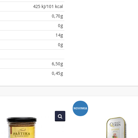
425 kJ/101 kcal
0,70g
0g
14g
0g
6,50g
0,45g
NOVINKA