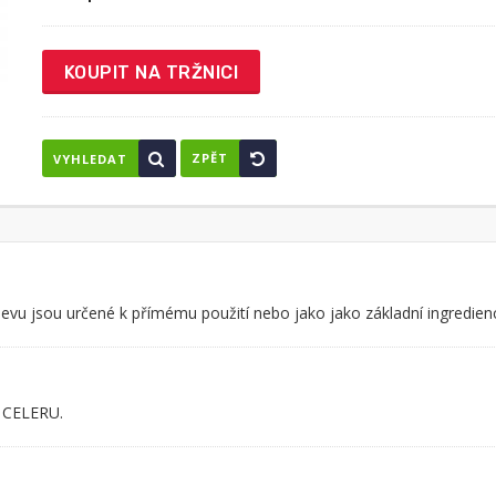
KOUPIT NA TRŽNICI
ZPĚT
VYHLEDAT
álevu jsou určené k přímému použití nebo jako jako základní ingredie
y CELERU.