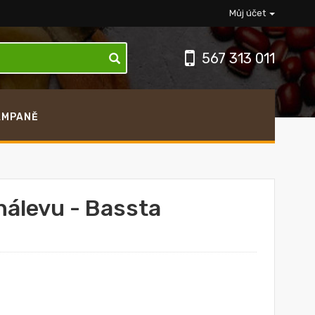
Můj účet
567 313 011
AMPANĚ
 nálevu - Bassta