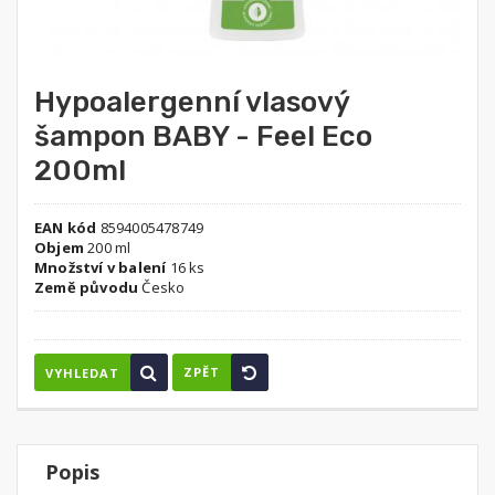
Hypoalergenní vlasový
šampon BABY - Feel Eco
200ml
EAN kód
8594005478749
Objem
200 ml
Množství v balení
16 ks
Země původu
Česko
ZPĚT
VYHLEDAT
Popis