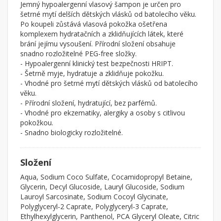
Jemný hypoalergenní vlasový šampon je určen pro
šetrné mytí delších dětských vlásků od batolecího věku.
Po koupeli zůstává vlasová pokožka ošetřena
komplexem hydratačních a zklidňujících látek, které
brání jejímu vysoušení. Přírodní složení obsahuje
snadno rozložitelné PEG-free složky.
- Hypoalergenní klinický test bezpečnosti HRIPT.
- Šetrně myje, hydratuje a zklidňuje pokožku.
- Vhodné pro šetrné mytí dětských vlásků od batolecího
věku.
- Přírodní složení, hydratující, bez parfémů.
- Vhodné pro ekzematiky, alergiky a osoby s citlivou
pokožkou.
- Snadno biologicky rozložitelné.
Složení
Aqua, Sodium Coco Sulfate, Cocamidopropyl Betaine,
Glycerin, Decyl Glucoside, Lauryl Glucoside, Sodium
Lauroyl Sarcosinate, Sodium Cocoyl Glycinate,
Polyglyceryl-2 Caprate, Polyglyceryl-3 Caprate,
Ethylhexylglycerin, Panthenol, PCA Glyceryl Oleate, Citric