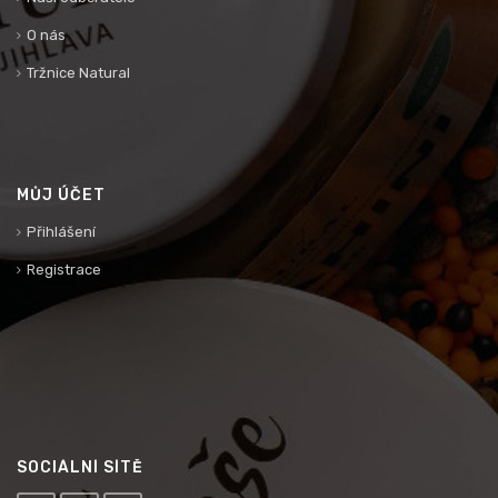
O nás
Tržnice Natural
MŮJ ÚČET
Přihlášení
Registrace
SOCIÁLNÍ SÍTĚ