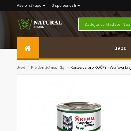
Vše o nákupu
O společnosti
ÚVOD
Konzerva pro KOČKY - Vepřová kráj
Úvod
/
Pro domácí mazlíčky
/