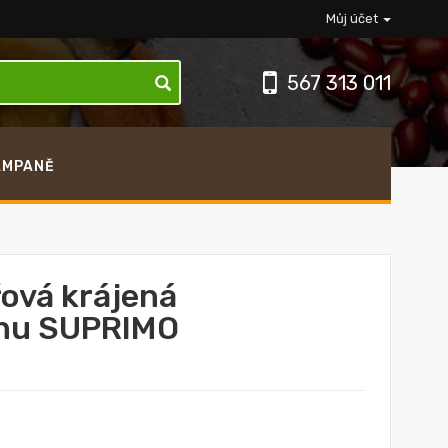
Můj účet
567 313 011
AMPANĚ
ová krájená
kinu SUPRIMO