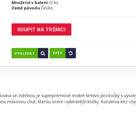
Množství v balení
12 ks
Země původu
Česko
KOUPIT NA TRŽNICI
ZPĚT
VYHLEDAT
vina se zvěřinou je superprémiové mokré krmivo pro kočky s vys
nou masovou chuť, kterou ocení i vybíravější kočky. Konzerva bez sój