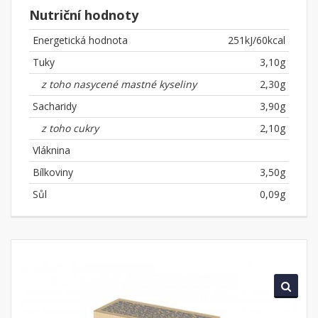
Nutriční hodnoty
Energetická hodnota
251kJ/60kcal
Tuky
3,10g
z toho nasycené mastné kyseliny
2,30g
Sacharidy
3,90g
z toho cukry
2,10g
Vláknina
Bílkoviny
3,50g
Sůl
0,09g