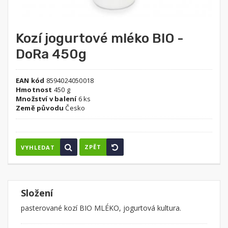
Kozí jogurtové mléko BIO -
DoRa 450g
EAN kód
8594024050018
Hmotnost
450 g
Množství v balení
6 ks
Země původu
Česko
ZPĚT
VYHLEDAT
Složení
pasterované kozí BIO MLÉKO, jogurtová kultura.