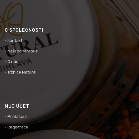
O SPOLEČNOSTI
Kontakt
Naši odběratelé
O nás
Tržnice Natural
MŮJ ÚČET
Přihlášení
Registrace