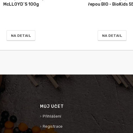
McLLOYD´S 100g
řepou BIO - BioKids 5
NA DETAIL
NA DETAIL
MŮJ ÚČET
Přihlášení
Registrace