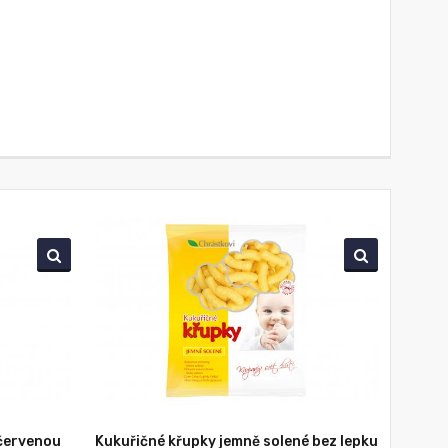
 červenou
Kukuřičné křupky jemně solené bez lepku