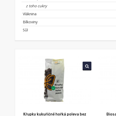
z toho cukry
Vláknina
Bílkoviny
Sůl
Křupky kukuřičné hořká poleva bez
Biosa