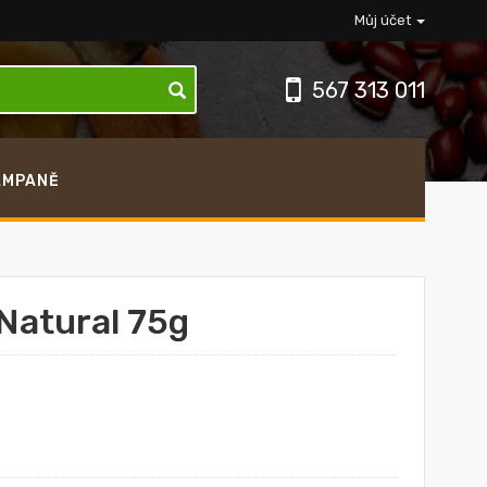
Můj účet
567 313 011
AMPANĚ
 Natural 75g