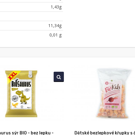
1,43g
11,34g
0,01 g
urus sýr BIO - bez lepku -
Dětské bezlepkové křupky s