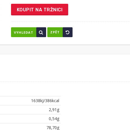
KOUPIT NA TRŽNICI
ZPĚT
VYHLEDAT
1638kJ/386kcal
2,91g
0,54g
78,70g