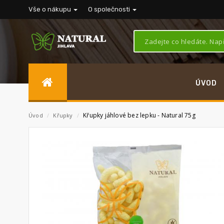
Vše o nákupu
O společnosti
ÚVOD
Křupky jáhlové bez lepku - Natural 75g
Úvod
/
Křupky
/