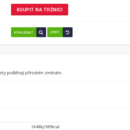
KOUPIT NA TRŽNICI
ZPĚT
VYHLEDAT
noty podléhají přírodním změnám.
1648kJ/389kcal