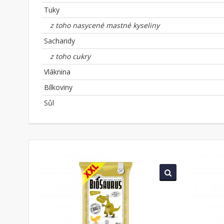
Tuky
z toho nasycené mastné kyseliny
Sacharidy
z toho cukry
Vláknina
Bílkoviny
Sůl