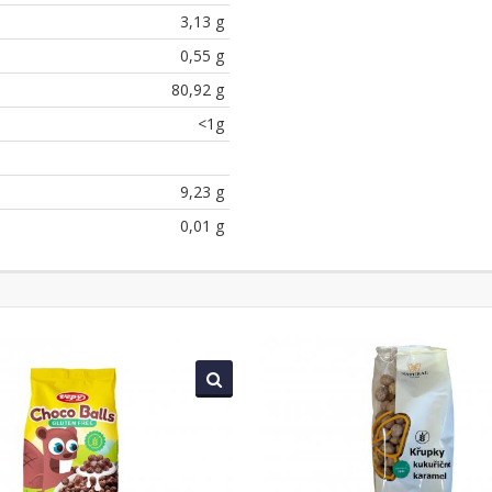
3,13 g
0,55 g
80,92 g
<1g
9,23 g
0,01 g