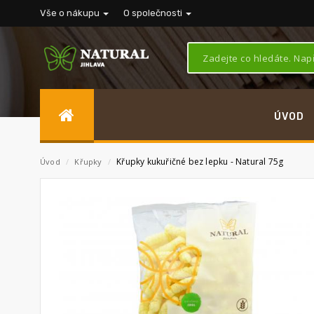
Vše o nákupu
O společnosti
ÚVOD
Křupky kukuřičné bez lepku - Natural 75g
Úvod
/
Křupky
/