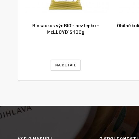
Biosaurus sýr BIO - bez lepku -
Obilné kul
McLLOYD´S 100g
NA DETAIL