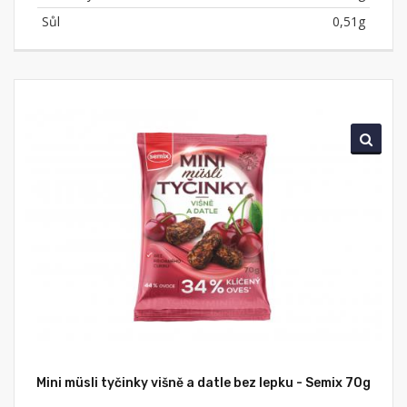
Sůl
0,51g
Mini müsli tyčinky višně a datle bez lepku - Semix 70g