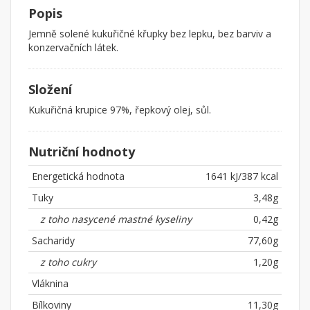
Popis
Jemně solené kukuřičné křupky bez lepku, bez barviv a
konzervačních látek.
Složení
Kukuřičná krupice 97%, řepkový olej, sůl.
Nutriční hodnoty
Energetická hodnota
1641 kJ/387 kcal
Tuky
3,48g
z toho nasycené mastné kyseliny
0,42g
Sacharidy
77,60g
z toho cukry
1,20g
Vláknina
Bílkoviny
11,30g