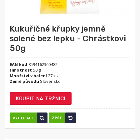
Kukuřičné křupky jemně
solené bez lepku - Chrástkovi
50g
EAN kód
8594162360482
Hmotnost
50 g
Množství v balení
27 ks
Země původu
Slovensko
KOUPIT NA TRŽNICI
ZPĚT
VYHLEDAT