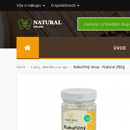
Vše o nákupu
O společnosti
ÚVOD
Kukuřičný sirup - Natural 280g
Úvod
/
Cukry, sladidla a sirupy
/