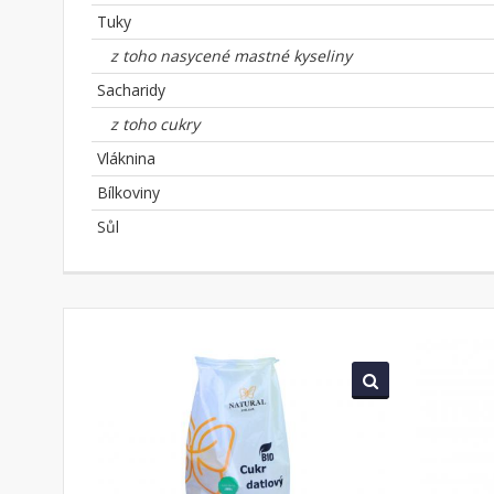
Tuky
z toho nasycené mastné kyseliny
Sacharidy
z toho cukry
Vláknina
Bílkoviny
Sůl