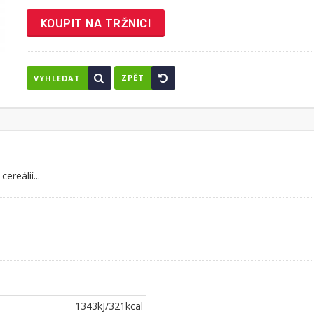
KOUPIT NA TRŽNICI
ZPĚT
VYHLEDAT
ereálií...
1343kJ/321kcal