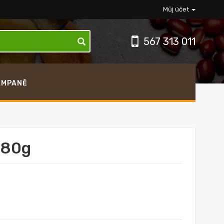
Můj účet
567 313 011
AMPANĚ
280g