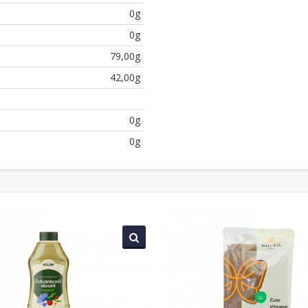
0g
0g
79,00g
42,00g
0g
0g