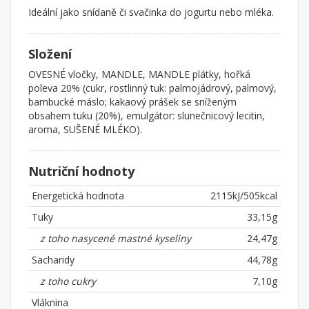
Ideální jako snídaně či svačinka do jogurtu nebo mléka.
Složení
OVESNÉ vločky, MANDLE, MANDLE plátky, hořká
poleva 20% (cukr, rostlinný tuk: palmojádrový, palmový,
bambucké máslo; kakaový prášek se sníženým
obsahem tuku (20%), emulgátor: slunečnicový lecitin,
aroma, SUŠENÉ MLÉKO).
Nutriční hodnoty
Energetická hodnota
2115kJ/505kcal
Tuky
33,15g
z toho nasycené mastné kyseliny
24,47g
Sacharidy
44,78g
z toho cukry
7,10g
Vláknina