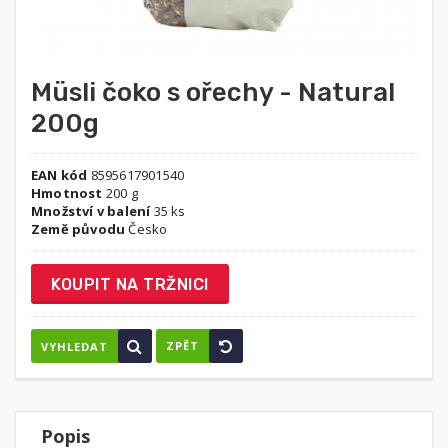
Müsli čoko s ořechy - Natural
200g
EAN kód
8595617901540
Hmotnost
200 g
Množství v balení
35 ks
Země původu
Česko
KOUPIT NA TRŽNICI
ZPĚT
VYHLEDAT
Popis