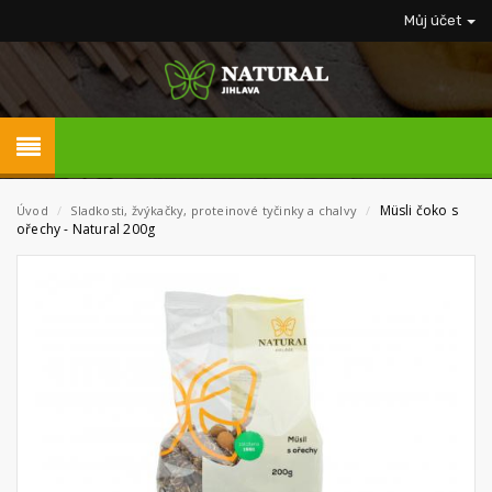
Můj účet
Müsli čoko s
Úvod
/
Sladkosti, žvýkačky, proteinové tyčinky a chalvy
/
ořechy - Natural 200g