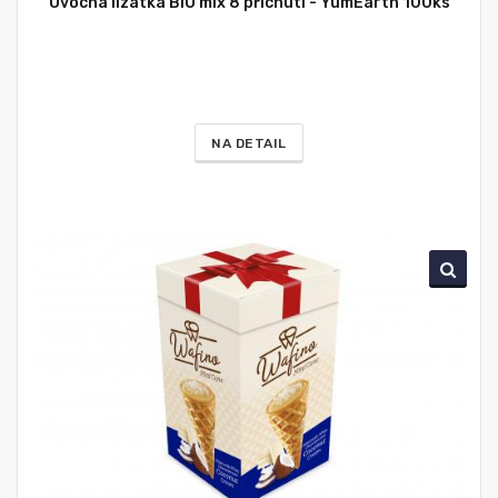
Ovocná lízátka BIO mix 8 příchutí - YumEarth 100ks
NA DETAIL