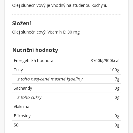
Olej slunečnivový je vhodný na studenou kuchyni.
Složení
Olej slunečnicový. Vitamín E: 30 mg
Nutriční hodnoty
Energetická hodnota
3700kJ/900kcal
Tuky
100g
z toho nasycené mastné kyseliny
7g
Sacharidy
0g
z toho cukry
0g
Vláknina
Bílkoviny
0g
Sůl
0g