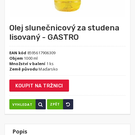
Olej slunečnicový za studena
lisovaný - GASTRO
EAN kód
8595617906309
Objem
1000 ml
Množství v balení
1 ks
Země původu
Maďarsko
KOUPIT NA TRŽNICI
ZPĚT
VYHLEDAT
Popis