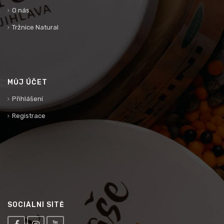
O nás
Tržnice Natural
MŮJ ÚČET
Přihlášení
Registrace
SOCIÁLNÍ SÍTĚ