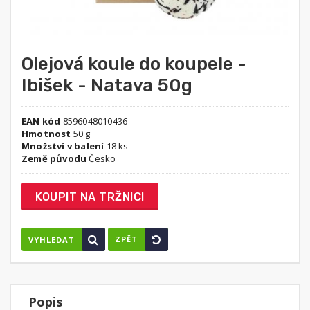
Olejová koule do koupele -
Ibišek - Natava 50g
EAN kód
8596048010436
Hmotnost
50 g
Množství v balení
18 ks
Země původu
Česko
KOUPIT NA TRŽNICI
ZPĚT
VYHLEDAT
Popis