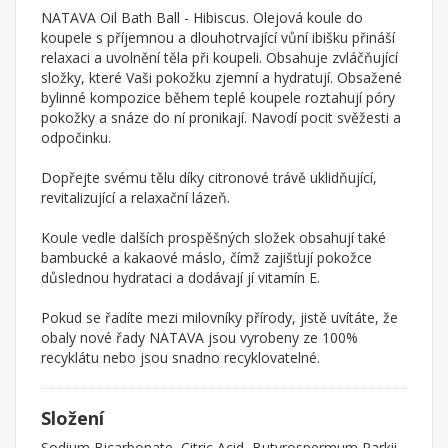
NATAVA Oil Bath Ball - Hibiscus. Olejová koule do
koupele s příjemnou a dlouhotrvající vůní ibišku přináší
relaxaci a uvolnění těla při koupeli. Obsahuje zvláčňující
složky, které Vaši pokožku zjemní a hydratují. Obsažené
bylinné kompozice během teplé koupele roztahují póry
pokožky a snáze do ní pronikají. Navodí pocit svěžesti a
odpočinku.
Dopřejte svému tělu díky citronové trávě uklidňující,
revitalizující a relaxační lázeň.
Koule vedle dalších prospěšných složek obsahují také
bambucké a kakaové máslo, čímž zajišťují pokožce
důslednou hydrataci a dodávají jí vitamín E.
Pokud se řadíte mezi milovníky přírody, jistě uvítáte, že
obaly nové řady NATAVA jsou vyrobeny ze 100%
recyklátu nebo jsou snadno recyklovatelné.
Složení
Sodium Bicarbonate, Citric Acid, Butyrospermum Parkii