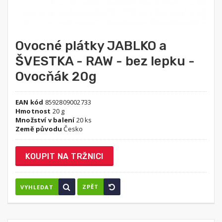
Ovocné plátky JABLKO a
ŠVESTKA - RAW - bez lepku -
Ovocňák 20g
EAN kód
8592809002733
Hmotnost
20 g
Množství v balení
20 ks
Země původu
Česko
KOUPIT NA TRŽNICI
ZPĚT
VYHLEDAT