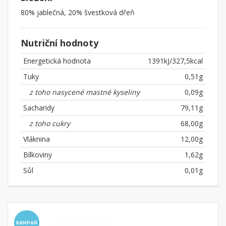
80% jablečná, 20% švestková dřeň
Nutriční hodnoty
Energetická hodnota
1391kJ/327,5kcal
Tuky
0,51g
z toho nasycené mastné kyseliny
0,09g
Sacharidy
79,11g
z toho cukry
68,00g
Vláknina
12,00g
Bílkoviny
1,62g
Sůl
0,01g
KAMPAŇ