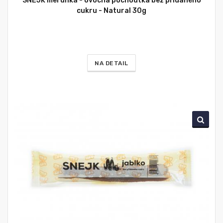
SNEJK meruňka - ovocná pochoutka bez přidaného
cukru - Natural 30g
NA DETAIL