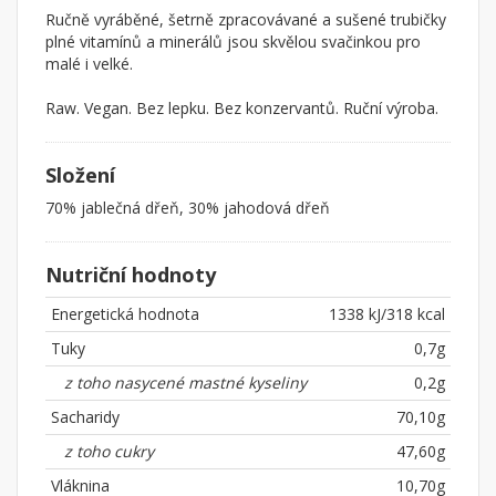
Ručně vyráběné, šetrně zpracovávané a sušené trubičky
plné vitamínů a minerálů jsou skvělou svačinkou pro
malé i velké.
Raw. Vegan. Bez lepku. Bez konzervantů. Ruční výroba.
Složení
70% jablečná dřeň, 30% jahodová dřeň
Nutriční hodnoty
Energetická hodnota
1338 kJ/318 kcal
Tuky
0,7g
z toho nasycené mastné kyseliny
0,2g
Sacharidy
70,10g
z toho cukry
47,60g
Vláknina
10,70g