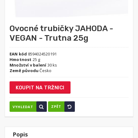
Ovocné trubičky JAHODA -
VEGAN - Trutna 25g
EAN kód
8594024520191
Hmotnost
25 g
Množství v balení
30 ks
Země původu
Česko
KOUPIT NA TRŽNICI
ZPĚT
VYHLEDAT
Popis