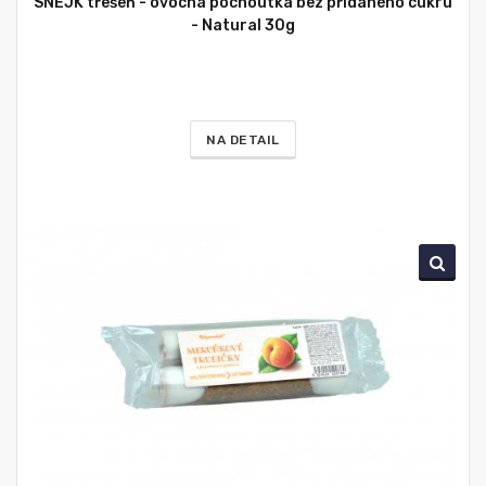
SNEJK třešeň - ovocná pochoutka bez přidaného cukru
- Natural 30g
NA DETAIL