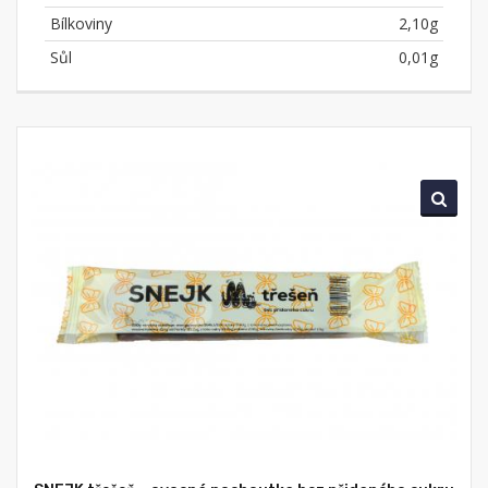
Bílkoviny
2,10g
Sůl
0,01g