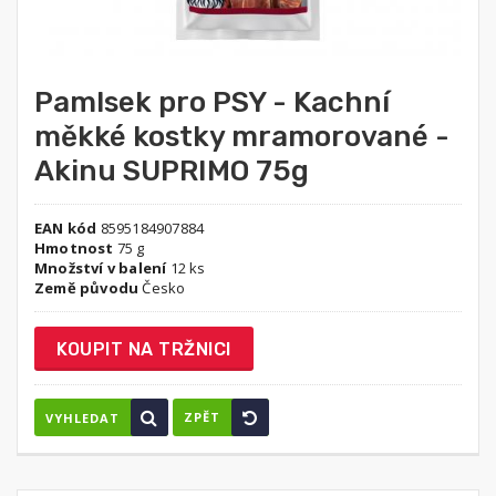
Pamlsek pro PSY - Kachní
měkké kostky mramorované -
Akinu SUPRIMO 75g
EAN kód
8595184907884
Hmotnost
75 g
Množství v balení
12 ks
Země původu
Česko
KOUPIT NA TRŽNICI
ZPĚT
VYHLEDAT