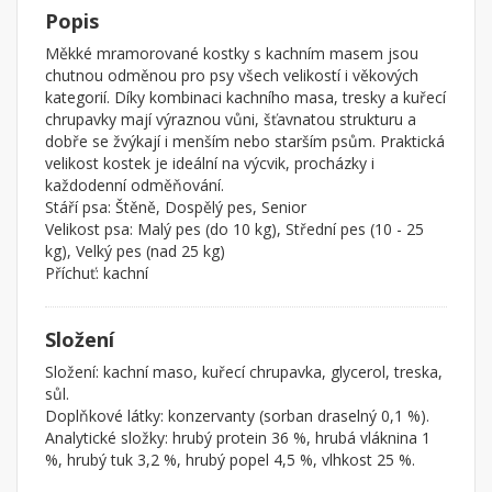
Popis
Měkké mramorované kostky s kachním masem jsou
chutnou odměnou pro psy všech velikostí i věkových
kategorií. Díky kombinaci kachního masa, tresky a kuřecí
chrupavky mají výraznou vůni, šťavnatou strukturu a
dobře se žvýkají i menším nebo starším psům. Praktická
velikost kostek je ideální na výcvik, procházky i
každodenní odměňování.
Stáří psa: Štěně, Dospělý pes, Senior
Velikost psa: Malý pes (do 10 kg), Střední pes (10 - 25
kg), Velký pes (nad 25 kg)
Příchuť: kachní
Složení
Složení: kachní maso, kuřecí chrupavka, glycerol, treska,
sůl.
Doplňkové látky: konzervanty (sorban draselný 0,1 %).
Analytické složky: hrubý protein 36 %, hrubá vláknina 1
%, hrubý tuk 3,2 %, hrubý popel 4,5 %, vlhkost 25 %.