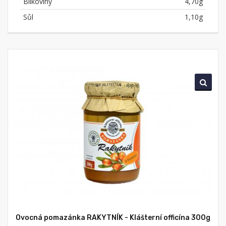
Bílkoviny
4,70g
Sůl
1,10g
Ovocná pomazánka RAKYTNÍK - Klášterní officína 300g