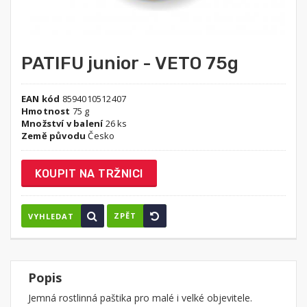
PATIFU junior - VETO 75g
EAN kód
8594010512407
Hmotnost
75 g
Množství v balení
26 ks
Země původu
Česko
KOUPIT NA TRŽNICI
ZPĚT
VYHLEDAT
Popis
Jemná rostlinná paštika pro malé i velké objevitele.