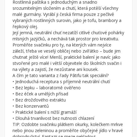
Rostlinná paštika s jednoduchým a snadno
srozumitelným složením a chutí, která potěší všechny
malé gurmány. Vyrábí ji česká firma pouze z pečlivě
vybraných rostlinných surovin, jako je tofu, brambory a
řepkový olej.
Její jemná, neutrální chuť nezatíží citlivé chuťové pohárky
mlsných jazýčků, a nechává tak prostor pro kreativitu.
Proměňte svačinku pro ty, na kterých vám nejvíce
záleží, třeba ve veselý obličej nebo zvířátko – bude jim
chutnat ještě více! Menší, praktické balení je navíc jako
stvořené pro malé i větší objevitele do školních svačin i
na výlety a zajistí, že nezůstane ani kousek.
A čím je tato varianta z řady Pâtifu tak speciální?
• Jednoduchá receptura s příjemně neutrální chutí
• Bez lepku – laboratorně ověřeno
• Bez éček a umělých přísad
• Bez drožďového extraktu
• Bez konzervantů
• Praktické balení s nižší gramáží
• Dlouhá trvanlivost bez nutnosti chlazení
TIP: Ozdobte svačinku plátkem okurky, kolečkem mrkve
nebo jinou zeleninou a proměňte obyčejné jídlo v hravé
dobrodružství. Fantazii se meze nekladou!