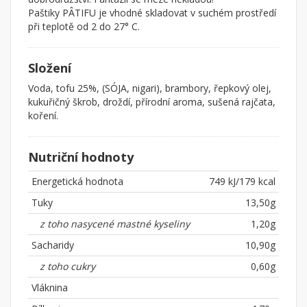
Paštiky PÂTIFU je vhodné skladovat v suchém prostředí
při teplotě od 2 do 27° C.
Složení
Voda, tofu 25%, (SÓJA, nigari), brambory, řepkový olej,
kukuřičný škrob, droždí, přírodní aroma, sušená rajčata,
koření.
Nutriční hodnoty
Energetická hodnota
749 kJ/179 kcal
Tuky
13,50g
z toho nasycené mastné kyseliny
1,20g
Sacharidy
10,90g
z toho cukry
0,60g
Vláknina