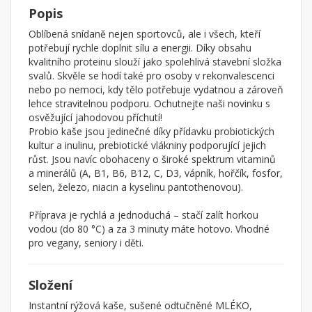
Popis
Oblíbená snídaně nejen sportovců, ale i všech, kteří
potřebují rychle doplnit sílu a energii. Díky obsahu
kvalitního proteinu slouží jako spolehlivá stavební složka
svalů. Skvěle se hodí také pro osoby v rekonvalescenci
nebo po nemoci, kdy tělo potřebuje vydatnou a zároveň
lehce stravitelnou podporu. Ochutnejte naši novinku s
osvěžující jahodovou příchutí!
Probio kaše jsou jedinečné díky přídavku probiotických
kultur a inulinu, prebiotické vlákniny podporující jejich
růst. Jsou navíc obohaceny o široké spektrum vitaminů
a minerálů (A, B1, B6, B12, C, D3, vápník, hořčík, fosfor,
selen, železo, niacin a kyselinu pantothenovou).
Příprava je rychlá a jednoduchá – stačí zalít horkou
vodou (do 80 °C) a za 3 minuty máte hotovo. Vhodné
pro vegany, seniory i děti.
Složení
Instantní rýžová kaše, sušené odtučněné MLÉKO,