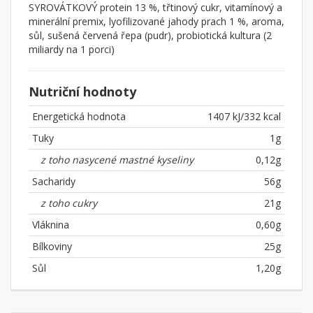
SYROVÁTKOVÝ protein 13 %, třtinový cukr, vitamínový a
minerální premix, lyofilizované jahody prach 1 %, aroma,
sůl, sušená červená řepa (pudr), probiotická kultura (2
miliardy na 1 porci)
Nutriční hodnoty
Energetická hodnota
1407 kJ/332 kcal
Tuky
1g
z toho nasycené mastné kyseliny
0,12g
Sacharidy
56g
z toho cukry
21g
Vláknina
0,60g
Bílkoviny
25g
Sůl
1,20g