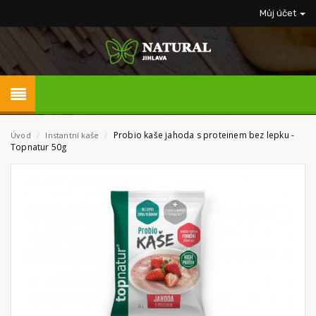
Můj účet
Probio kaše jahoda s proteinem bez lepku -
Úvod
/
Instantní kaše
/
Topnatur 50g