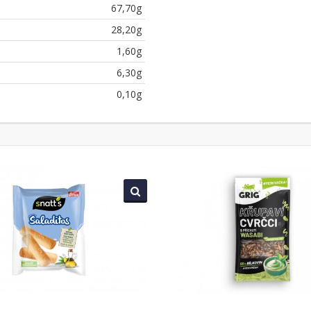
67,70g
28,20g
1,60g
6,30g
0,10g