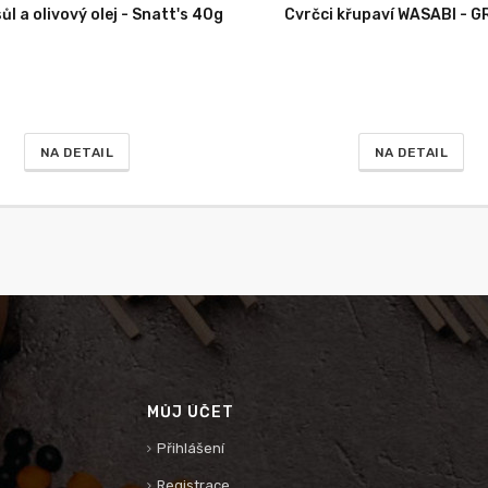
ůl a olivový olej - Snatt's 40g
Cvrčci křupaví WASABI - G
NA DETAIL
NA DETAIL
MŮJ ÚČET
Přihlášení
Registrace