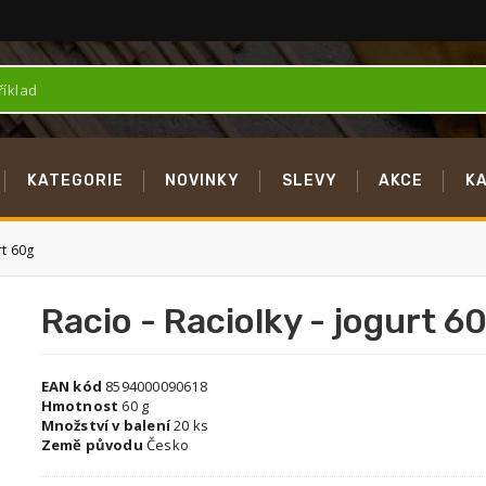
KATEGORIE
NOVINKY
SLEVY
AKCE
K
rt 60g
Racio - Raciolky - jogurt 6
EAN kód
8594000090618
Hmotnost
60 g
Množství v balení
20 ks
Země původu
Česko