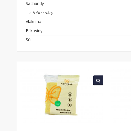
Sacharidy
z toho cukry
Vláknina
Bílkoviny
Sůl