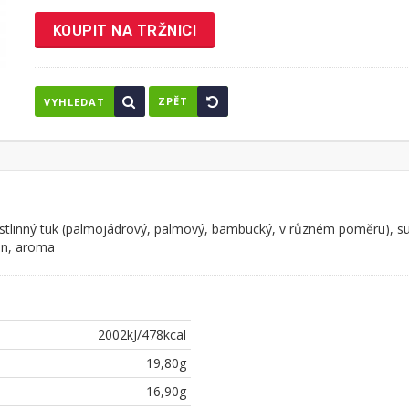
KOUPIT NA TRŽNICI
ZPĚT
VYHLEDAT
, rostlinný tuk (palmojádrový, palmový, bambucký, v různém poměru
in, aroma
2002kJ/478kcal
19,80g
16,90g