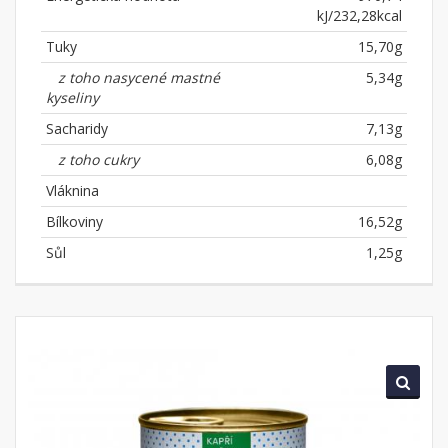
kJ/232,28kcal
Tuky
15,70g
z toho nasycené mastné
5,34g
kyseliny
Sacharidy
7,13g
z toho cukry
6,08g
Vláknina
Bílkoviny
16,52g
Sůl
1,25g