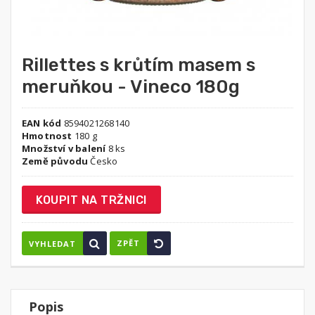
Rillettes s krůtím masem s
meruňkou - Vineco 180g
EAN kód
8594021268140
Hmotnost
180 g
Množství v balení
8 ks
Země původu
Česko
KOUPIT NA TRŽNICI
ZPĚT
VYHLEDAT
Popis