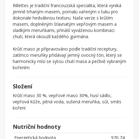
Rillettes je tradiční francouzská specialita, která vyniká
jemně trhaným masem, pomalu vařeným v tuku pro
dokonale hedvábnou texturu. Naše verze s krůtím
masem, doplněným šťavnatým vepřovým masem a
sladkými meruňkami, přináší vyváženou kombinaci
chutí, která okouzlí každého gurmána.
Krůtí maso je připravováno podle tradiční receptury,
zatímco meruňky přidávají jemný ovocný tón, který se
harmonicky mísí se sytou chutí masa a pečlivě vybraným
kořením.
Složení
Krůtí maso 30 %, vepřové maso 30%, husí sádlo,
vepřová kůže, pitná voda, sušená meruňka, sůl, směs
koření
Nutriční hodnoty
Energetická hodnota
970,74