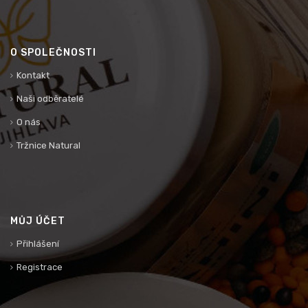
O SPOLEČNOSTI
Kontakt
Naši odběratelé
O nás
Tržnice Natural
MŮJ ÚČET
Přihlášení
Registrace