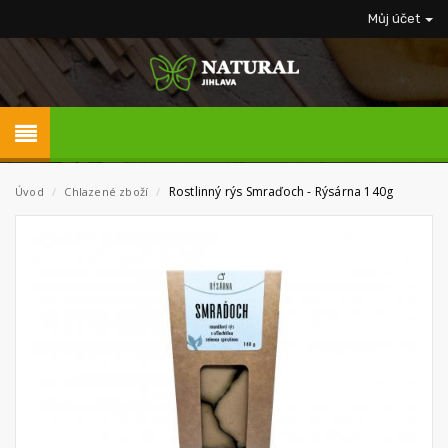
Můj účet
Rostlinný rýs Smraďoch - Rýsárna 140g
Úvod
/
Chlazené zboží
/