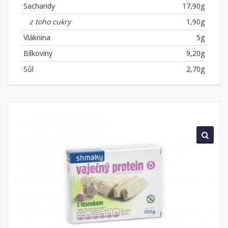
Sacharidy
17,90g
z toho cukry
1,90g
Vláknina
5g
Bílkoviny
9,20g
Sůl
2,70g