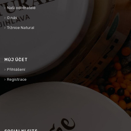
Naši odběratelé
O nás
Tržnice Natural
MŮJ ÚČET
Přihlášení
Registrace