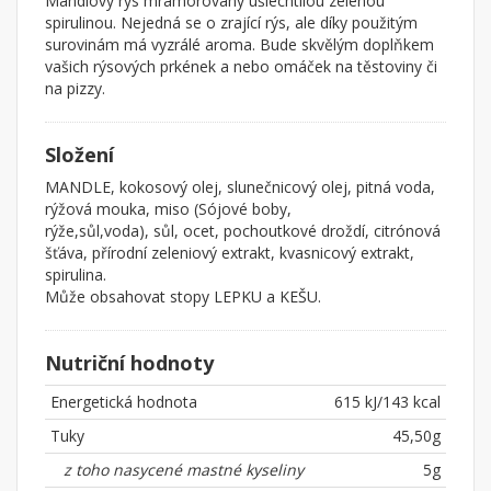
Mandlový rýs mramorovaný ušlechtilou zelenou
spirulinou. Nejedná se o zrající rýs, ale díky použitým
surovinám má vyzrálé aroma. Bude skvělým doplňkem
vašich rýsových prkének a nebo omáček na těstoviny či
na pizzy.
Složení
MANDLE, kokosový olej, slunečnicový olej, pitná voda,
rýžová mouka, miso (Sójové boby,
rýže,sůl,voda), sůl, ocet, pochoutkové droždí, citrónová
šťáva, přírodní zeleniový extrakt, kvasnicový extrakt,
spirulina.
Může obsahovat stopy LEPKU a KEŠU.
Nutriční hodnoty
Energetická hodnota
615 kJ/143 kcal
Tuky
45,50g
z toho nasycené mastné kyseliny
5g