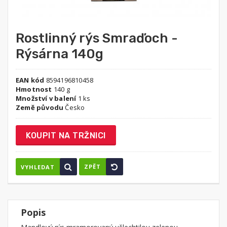
Rostlinný rýs Smraďoch -
Rýsárna 140g
EAN kód
8594196810458
Hmotnost
140 g
Množství v balení
1 ks
Země původu
Česko
KOUPIT NA TRŽNICI
ZPĚT
VYHLEDAT
Popis