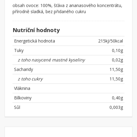
obsah ovoce: 100%, šťáva z ananasového koncentrátu,
přírodně sladká, bez přidaného cukru
Nutriční hodnoty
Energetická hodnota
215kJ/50kcal
Tuky
0,10g
z toho nasycené mastné kyseliny
0,02g
Sacharidy
11,50g
z toho cukry
11,50g
Vláknina
Bílkoviny
0,40g
Sůl
0,003g