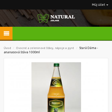
Můj účet
Stará Dáma -
Úvod
/
Ovocné a zeleninové šťávy, nápoje a pyré
/
ananasová šťáva 1000ml