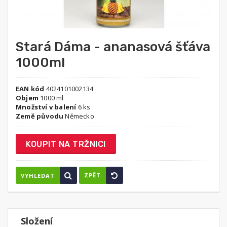
Stará Dáma - ananasová šťáva
1000ml
EAN kód
4024101002134
Objem
1000 ml
Množství v balení
6 ks
Země původu
Německo
KOUPIT NA TRŽNICI
ZPĚT
VYHLEDAT
Složení