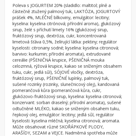
Poleva s JOGURTEM 20% (sladidlo: maltitol; plně a
částečně ztužený palmový tuk, LAKTÓZA, JOGURTOVÝ
prášek 4%, MLÉČNÉ bílkoviny, emulgátor: lecitiny;
kyselina: kyselina citrónová; přírodní aroma), glukózový
sirup, želé s příchutí limety 16% (glukózový sirup,
fruktózový sirup, dextróza, cukr, koncentrovaná
limetová šťáva 0,5%, želírující látka: pektiny; regulátor
kyselosti: citronany sodné; kyselina: kyselina citronová;
barvivo: kurkumin; přírodní aromata), extrudované
cereálie (PŠENIČNÁ krupice, PŠENIČNÁ mouka
celozrnná, rýžová krupice, kakao se sníženým obsahem
tuku, cukr, jedlá sůl), SÓJOVÉ vločky, dextróza,
fruktózový sirup, PŠENIČNÉ lupínky, palmový tuk,
sušené rozinky (rozinky, slunečnicový olej), kandovaná
pomerančová kůra (pomerančová kůra, cukr,
glukózovo-fruktózový sirup, kyselina: kyselina citronová;
konzervant: sorban draselný; přírodní aromata), sušené
odtučněné MLÉKO, kakao se sníženým obsahem tuku,
řepkový olej, emulgátor: lecitiny; jedlá sůl, regulátor
kyselosti: kyselina mléčná; kyselina citronová; aromata.
Může obsahovat různé SKOŘÁPKOVÉ PLODY,
ARAŠÍDY, SEZAM a VEJCE. Nadměrná spotřeba může