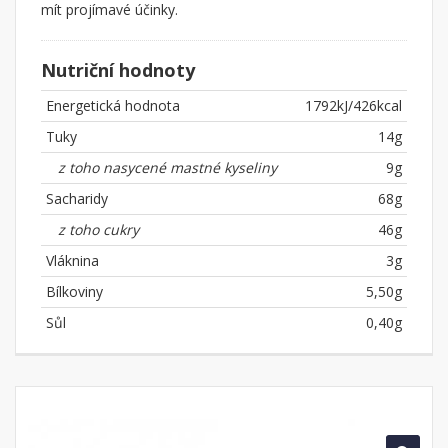
mít projímavé účinky.
Nutriční hodnoty
Energetická hodnota
1792kJ/426kcal
Tuky
14g
z toho nasycené mastné kyseliny
9g
Sacharidy
68g
z toho cukry
46g
Vláknina
3g
Bílkoviny
5,50g
Sůl
0,40g