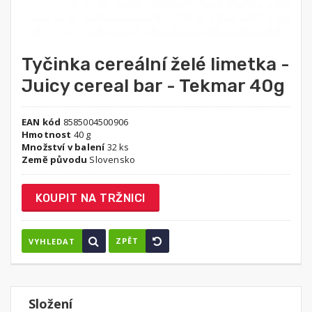
Tyčinka cereální želé limetka -
Juicy cereal bar - Tekmar 40g
EAN kód
8585004500906
Hmotnost
40 g
Množství v balení
32 ks
Země původu
Slovensko
KOUPIT NA TRŽNICI
ZPĚT
VYHLEDAT
Složení