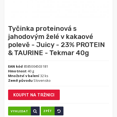
Tyčinka proteinová s
jahodovým želé v kakaové
polevě - Juicy - 23% PROTEIN
& TAURINE - Tekmar 40g
EAN kód
8585004503181
Hmotnost
40 g
Množství v balení
32 ks
Země původu
Slovensko
KOUPIT NA TRŽNICI
ZPĚT
VYHLEDAT