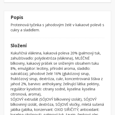
Popis
Proteinová tyčinka s jahodovým želé v kakaové polevě s
cukry a sladidlem.
Složení
Kukuřičná vláknina, kakaová poleva 20% (palmový tuk,
zahušťovadlo: polydextróza (vláknina), MLÉČNÉ
bílkoviny, kakaový prášek se sníženým obsahem tuku
8%, emulgátor: lecitiny, přírodní aroma, sladidlo:
sukralóza); jahodové želé 16% (glukózový sirup,
fruktózový sirup, dextróza, cukr, koncentrovaná šťáva z
jahod 2%, barvivo: anthokyany; želírující látka: pektiny,
regulátor kyselosti: citrany sodné, kyselina: kyselina
citronová, aroma),
SÓJOVÝ extrudát (SÓJOVÝ bílkovinný izolát), SÓJOVÝ
bílkovinný izolát, dextróza, SÓJOVÉ vločky, mletá sušená
jablka (jablka, konzervant: OXID SIŘIČITÝ; antioxidant:
kyselina citrónová), palmový tuk, taurin, řepkový olej,