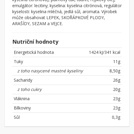
emulgátor: lecitiny; kyselina: kyselina citrónová, regulátor
kyselosti: kyselina mléčná, jedlá sůl, aromata. Výrobek
může obsahovat LEPEK, SKOŘÁPKOVÉ PLODY,
ARAŠÍDY, SEZAM a VEJCE.
Nutriční hodnoty
Energetická hodnota
1424 kJ/341 kcal
Tuky
11g
z toho nasycené mastné kyseliny
8,50g
Sacharidy
26g
z toho cukry
20g
Vláknina
23g
Bílkoviny
23g
Sůl
0,3g