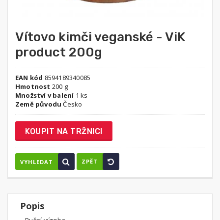
Vítovo kimči veganské - ViK
product 200g
EAN kód
8594189340085
Hmotnost
200 g
Množství v balení
1 ks
Země původu
Česko
KOUPIT NA TRŽNICI
ZPĚT
VYHLEDAT
Popis