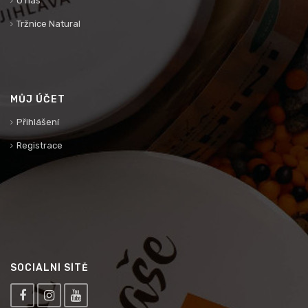
O nás
Tržnice Natural
MŮJ ÚČET
Přihlášení
Registrace
SOCIÁLNÍ SÍTĚ