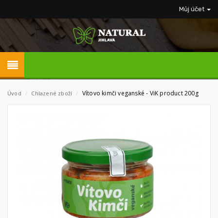
Můj účet
Vítovo kimči veganské - ViK product 200g
Úvod
/
Chlazené zboží
/