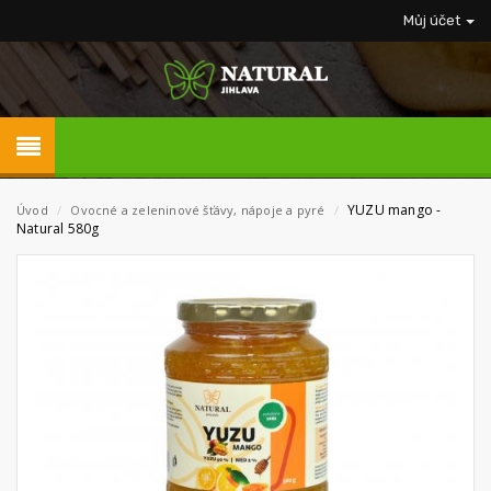
Můj účet
YUZU mango -
Úvod
/
Ovocné a zeleninové šťávy, nápoje a pyré
/
Natural 580g