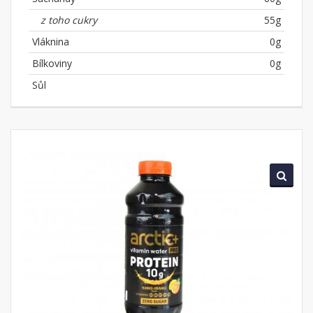
z toho cukry
55g
Vláknina
0g
Bílkoviny
0g
Sůl