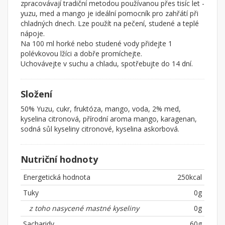
zpracovávají tradiční metodou používanou přes tisíc let -
yuzu, med a mango je ideální pomocník pro zahřátí při
chladných dnech. Lze použít na pečení, studené a teplé
nápoje.
Na 100 ml horké nebo studené vody přidejte 1
polévkovou lžíci a dobře promíchejte.
Uchovávejte v suchu a chladu, spotřebujte do 14 dní.
Složení
50% Yuzu, cukr, fruktóza, mango, voda, 2% med,
kyselina citronová, přírodní aroma mango, karagenan,
sodná sůl kyseliny citronové, kyselina askorbová.
Nutriční hodnoty
Energetická hodnota
250kcal
Tuky
0g
z toho nasycené mastné kyseliny
0g
Sacharidy
60g