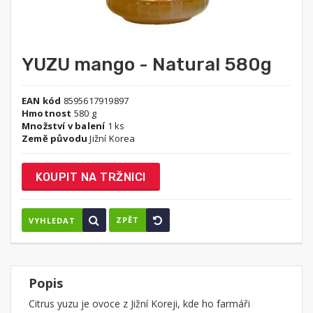
YUZU mango - Natural 580g
EAN kód
8595617919897
Hmotnost
580 g
Množství v balení
1 ks
Země původu
Jižní Korea
KOUPIT NA TRŽNICI
ZPĚT
VYHLEDAT
Popis
Citrus yuzu je ovoce z Jižní Koreji, kde ho farmáři