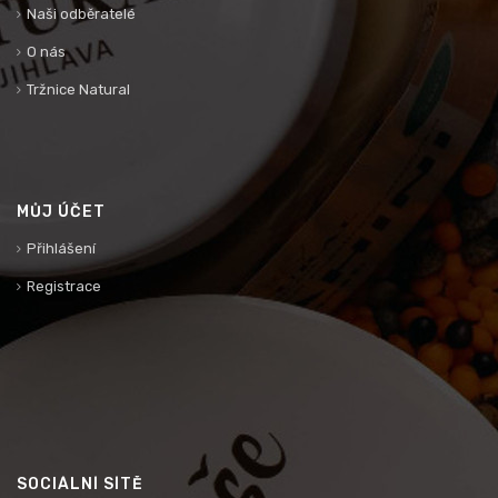
Naši odběratelé
O nás
Tržnice Natural
MŮJ ÚČET
Přihlášení
Registrace
SOCIÁLNÍ SÍTĚ