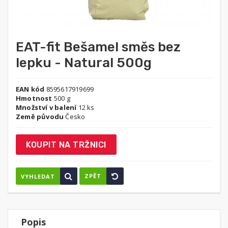
EAT-fit Bešamel směs bez
lepku - Natural 500g
EAN kód
8595617919699
Hmotnost
500 g
Množství v balení
12 ks
Země původu
Česko
KOUPIT NA TRŽNICI
ZPĚT
VYHLEDAT
Popis