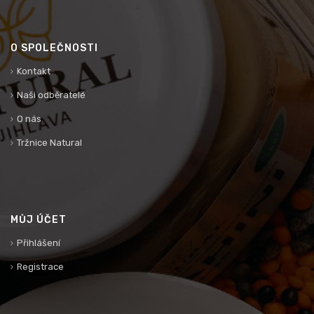
O SPOLEČNOSTI
Kontakt
Naši odběratelé
O nás
Tržnice Natural
MŮJ ÚČET
Přihlášení
Registrace