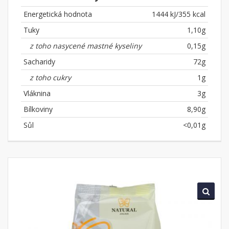
Energetická hodnota
1444 kJ/355 kcal
Tuky
1,10g
z toho nasycené mastné kyseliny
0,15g
Sacharidy
72g
z toho cukry
1g
Vláknina
3g
Bílkoviny
8,90g
Sůl
<0,01g