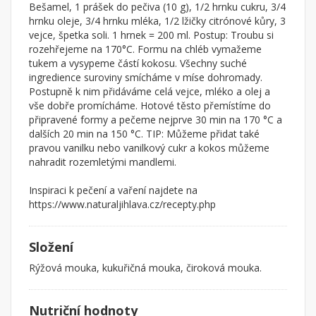
Bešamel, 1 prášek do pečiva (10 g), 1/2 hrnku cukru, 3/4
hrnku oleje, 3/4 hrnku mléka, 1/2 lžičky citrónové kůry, 3
vejce, špetka soli. 1 hrnek = 200 ml. Postup: Troubu si
rozehřejeme na 170°C. Formu na chléb vymažeme
tukem a vysypeme částí kokosu. Všechny suché
ingredience suroviny smícháme v míse dohromady.
Postupně k nim přidáváme celá vejce, mléko a olej a
vše dobře promícháme. Hotové těsto přemístíme do
připravené formy a pečeme nejprve 30 min na 170 °C a
dalších 20 min na 150 °C. TIP: Můžeme přidat také
pravou vanilku nebo vanilkový cukr a kokos můžeme
nahradit rozemletými mandlemi.
Inspiraci k pečení a vaření najdete na
https://www.naturaljihlava.cz/recepty.php
Složení
Rýžová mouka, kukuřičná mouka, čiroková mouka.
Nutriční hodnoty