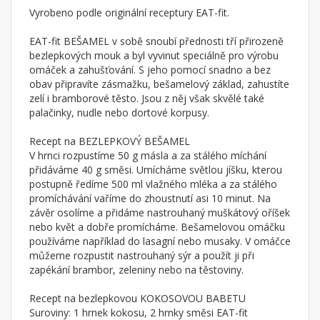
Vyrobeno podle originální receptury EAT-fit.
EAT-fit BEŠAMEL v sobě snoubí přednosti tří přirozeně
bezlepkových mouk a byl vyvinut speciálně pro výrobu
omáček a zahušťování. S jeho pomocí snadno a bez
obav připravíte zásmažku, bešamelový základ, zahustíte
zelí i bramborové těsto. Jsou z něj však skvělé také
palačinky, nudle nebo dortové korpusy.
Recept na BEZLEPKOVÝ BEŠAMEL
V hrnci rozpustíme 50 g másla a za stálého míchání
přidáváme 40 g směsi. Umícháme světlou jíšku, kterou
postupně ředíme 500 ml vlažného mléka a za stálého
promíchávání vaříme do zhoustnutí asi 10 minut. Na
závěr osolíme a přidáme nastrouhaný muškátový oříšek
nebo květ a dobře promícháme. Bešamelovou omáčku
používáme například do lasagní nebo musaky. V omáčce
můžeme rozpustit nastrouhaný sýr a použít ji při
zapékání brambor, zeleniny nebo na těstoviny.
Recept na bezlepkovou KOKOSOVOU BABETU
Suroviny: 1 hrnek kokosu, 2 hrnky směsi EAT-fit