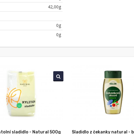
42,00g
0g
0g
 stolní sladidlo - Natural 500g
Sladidlo z čekanky natural - b