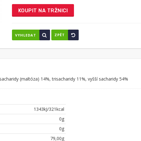
KOUPIT NA TRŽNICI
ZPĚT
VYHLEDAT
sacharidy (maltóza) 14%, trisacharidy 11%, vyšší sacharidy 54%
1343kJ/321kcal
0g
0g
79,00g