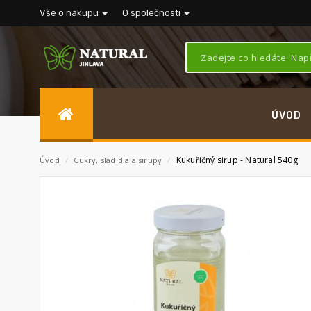
Vše o nákupu
O společnosti
ÚVOD
Kukuřičný sirup - Natural 540g
Úvod
/
Cukry, sladidla a sirupy
/