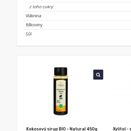
z toho cukry
Vláknina
Bílkoviny
Sůl
Kokosový sirup BIO - Natural 450g
Xylitol -