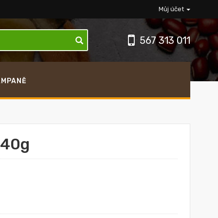
Můj účet
567 313 011
AMPANĚ
540g